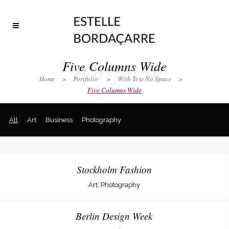
Portfolio
Five Columns Wide
Home
>
Portfolio
>
With Text No Space
>
Five Columns Wide
All
Art
Business
Photography
Stockholm Fashion
Art, Photography
Berlin Design Week