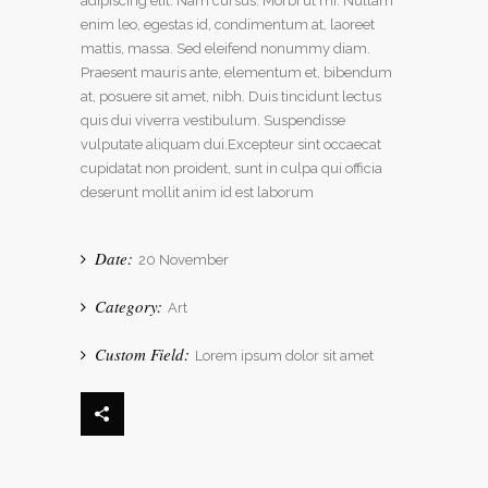
adipiscing elit. Nam cursus. Morbi ut mi. Nullam
enim leo, egestas id, condimentum at, laoreet
mattis, massa. Sed eleifend nonummy diam.
Praesent mauris ante, elementum et, bibendum
at, posuere sit amet, nibh. Duis tincidunt lectus
quis dui viverra vestibulum. Suspendisse
vulputate aliquam dui.Excepteur sint occaecat
cupidatat non proident, sunt in culpa qui officia
deserunt mollit anim id est laborum
Date:
20 November
Category:
Art
Custom Field:
Lorem ipsum dolor sit amet