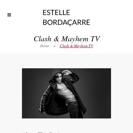
Portfolio
Clash & Mayhem TV
Home
>
Clash & Mayhem TV