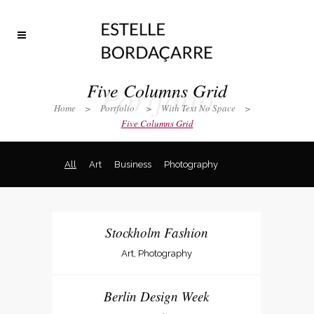
Portfolio
Five Columns Grid
Home
>
Portfolio
>
With Text No Space
>
Five Columns Grid
All
Art
Business
Photography
Stockholm Fashion
Art, Photography
Berlin Design Week