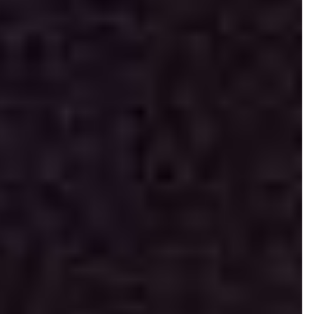
Stelle
Stelle est un travail de mémoire,
une stèle posée à la mémoire
enfouie de mon père, ensevelie sous
les décombres de la maladie
d’Alzheimer.
EN SAVOIR PLUS