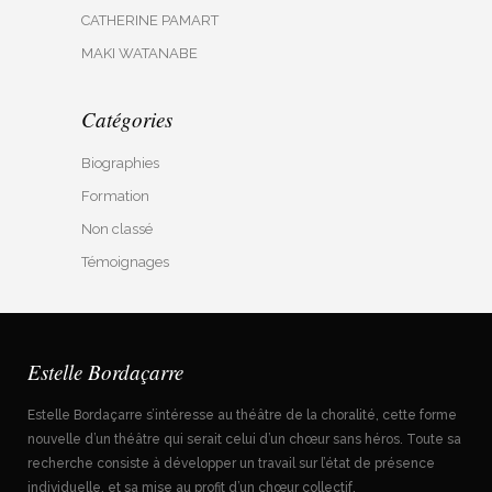
CATHERINE PAMART
MAKI WATANABE
Catégories
Biographies
Formation
Non classé
Témoignages
Estelle Bordaçarre
Estelle Bordaçarre s’intéresse au théâtre de la choralité, cette forme
nouvelle d’un théâtre qui serait celui d’un chœur sans héros. Toute sa
recherche consiste à développer un travail sur l’état de présence
individuelle, et sa mise au profit d’un chœur collectif.