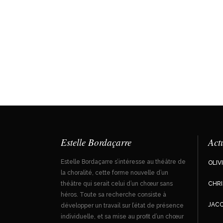
Estelle Bordaçarre
Actu
Estelle Bordaçarre s’intéresse au théâtre de
OLIV
la choralité, cette forme nouvelle d’un
théâtre qui serait celui d’un chœur sans
CHR
héros. Toute sa recherche consiste à
JACO
développer un travail sur l’état de présence
individuelle, et sa mise au profit d’un chœur