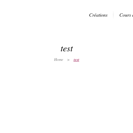
Créations
Cours 
test
Home
>
test