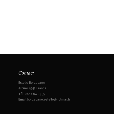
Contact
Estelle Bordaçarre
Arcueil (94), France
Tél. 06 11 64 23 35
Email bordacarre.estelle@hotmail.fr