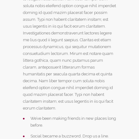
soluta nobis eleifend option congue nihil imperdiet
doming id quod mazim placerat facer possim
assum. Typi non habent claritatem insitam; est
usus legentis in iis qui facit eorum claritatem.
Investigationes demonstraverunt lectores legere
me lius quod ii legunt saepius. Claritas est etiam
processus dynamicus, qui sequitur mutationem
consuetudium lectorum. Mirum est notare quam
littera gothica, quam nunc putamus parum
claram, anteposuerit litterarum formas
humanitatis per seacula quarta decima et quinta
decima. Nam liber tempor cum soluta nobis
eleifend option congue nihil imperdiet doming id
quod mazim placerat facer. Typi non habent
claritatem insitam; est usus legentis in iis qui facit
eorum claritatem.
We’ve been making friends in new places long
before.
Social became a buzzword. Drop us a line.