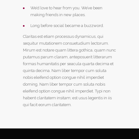
We’d love to hear from you. We’ve been
making friends in new places.
Long before social became a buzzword.
Claritas est etiam processus dynamicus, qui
sequitur mutationem consuetudium lectorum.
Mirum est notare quam littera gothica, quam nunc
putamus parum claram, anteposuerit litterarum
formas humanitatis per seacula quarta decima et
quinta decima. Nam liber tempor cum soluta
nobis eleifend option congue nihil imperdiet
doming. Nam liber tempor cum soluta nobis
eleifend option congue nihil imperdiet. Typi non
habent claritatem insitam; est usus legentis in iis
qui facit eorum claritatem.