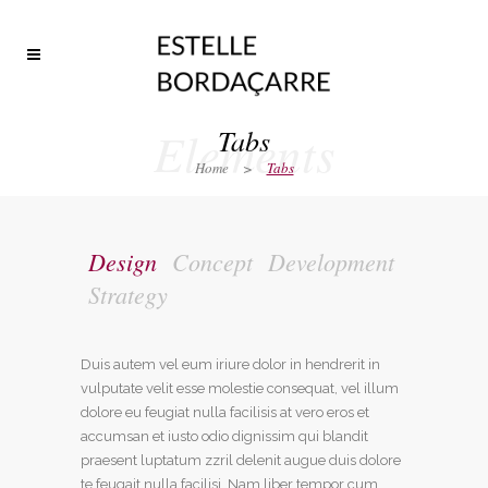
Elements
Tabs
Home
>
Tabs
Design
Concept
Development
Strategy
Duis autem vel eum iriure dolor in hendrerit in
vulputate velit esse molestie consequat, vel illum
dolore eu feugiat nulla facilisis at vero eros et
accumsan et iusto odio dignissim qui blandit
praesent luptatum zzril delenit augue duis dolore
te feugait nulla facilisi. Nam liber tempor cum