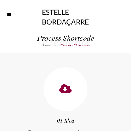
Elements
Process Shortcode
Home
>
Process Shortcode
01 Idea