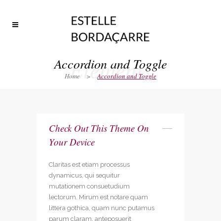
Elements
Accordion and Toggle
Home
>
Accordion and Toggle
Check Out This Theme On
Your Device
Claritas est etiam processus
dynamicus, qui sequitur
mutationem consuetudium
lectorum. Mirum est notare quam
littera gothica, quam nunc putamus
parum claram, anteposuerit